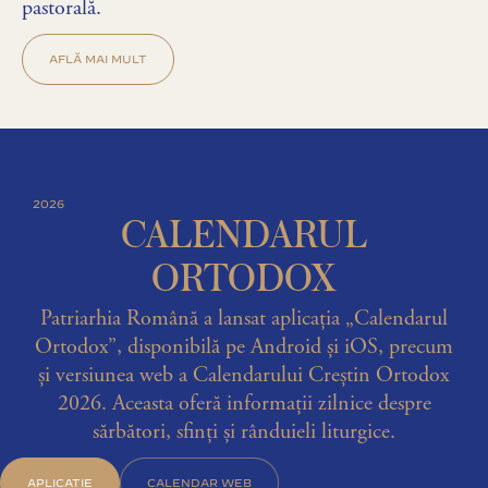
pastorală.
AFLĂ MAI MULT
2026
CALENDARUL
ORTODOX
Patriarhia Română a lansat aplicația „Calendarul
Ortodox”, disponibilă pe Android și iOS, precum
și versiunea web a Calendarului Creștin Ortodox
2026. Aceasta oferă informații zilnice despre
sărbători, sfinți și rânduieli liturgice.