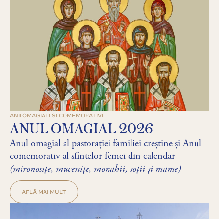
ANII OMAGIALI SI COMEMORATIVI
ANUL OMAGIAL 2026
Anul omagial al pastorației familiei creștine și Anul
comemorativ al sfintelor femei din calendar
(mironosițe, mucenițe, monahii, soții și mame)
AFLĂ MAI MULT