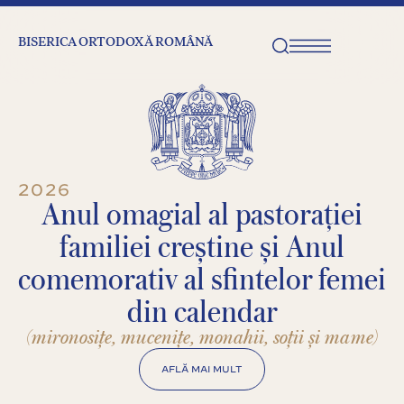
BISERICA ORTODOXĂ ROMÂNĂ
2026
Anul omagial al pastorației
familiei creștine și Anul
comemorativ al sfintelor femei
din calendar
(mironosițe, mucenițe, monahii, soții și mame)
AFLĂ MAI MULT