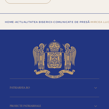
HOME
•
ACTUALITATEA BISERICII
•
COMUNICATE DE PRESĂ
•
MIRCEA LU
PATRIARHIA.RO
PROIECTE PATRIARHALE