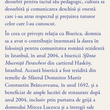
deosebit pentru tactul său pedagogic, cultura sa
deosebită și comunicarea deschisă și onestă
care i-au atras respectul și prețuirea tuturor
celor care l-au cunoscut.
În ceea ce priveşte relaţia cu Biserica, domnia
sa a avut o contribuție însemnată la darea în
folosință pentru comunitatea română rezidentă
în Istanbul, în anul 2004, a bisericii
Sfânta
Muceniță Paraschevi
din cartierul Hasköy,
Istanbul. Această biserică a fost rezidită din
temelie de Sfântul Domnitor Martir
Constantin Brâncoveanu, în anul 1692, și a
beneficiat de ample lucrări de restaurare după
anul 2004, inclusiv prin purtarea de grijă a
domnului Mircea Lucescu și a întregii sale