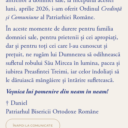
antrenor a domniei sale, la începutul acestei
luni, aprilie 2026, i-am oferit Ordinul
Credinţă
şi Comuniune
al Patriarhiei Române.
În aceste momente de durere pentru familia
domniei sale, pentru prietenii și cei apropiați,
dar și pentru toți cei care l-au cunoscut și
prețuit, ne rugăm lui Dumnezeu să odihnească
sufletul robului Său Mircea în lumina, pacea și
iubirea Preasfintei Treimi, iar celor îndoliați să
le dăruiască mângâiere și întărire sufletească.
Veșnica lui pomenire din neam în neam!
† Daniel
Patriarhul Bisericii Ortodoxe Române
ÎNAPOI LA COMUNICATE