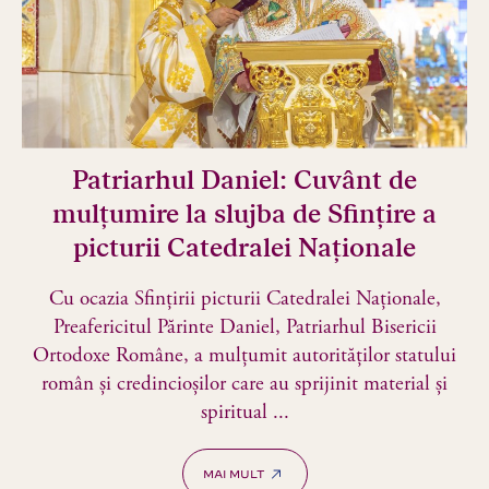
ți
P
Patriarhul Daniel: Cuvânt de
mulțumire la slujba de Sfințire a
O
picturii Catedralei Naționale
Cu ocazia Sfințirii picturii Catedralei Naționale,
Preafericitul Părinte Daniel, Patriarhul Bisericii
S
Ortodoxe Române, a mulțumit autorităților statului
român și credincioșilor care au sprijinit material și
spiritual ...
MAI MULT