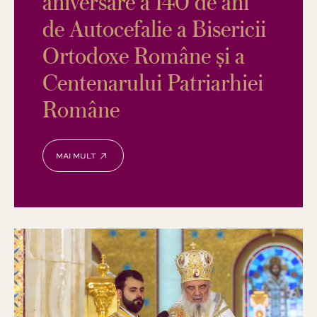
aniversare a 140 de ani
de Autocefalie a Bisericii
Ortodoxe Române și a
Centenarului Patriarhiei
Române
MAI MULT