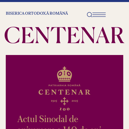
BISERICA ORTODOXĂ ROMÂNĂ
Actul Sinodal de