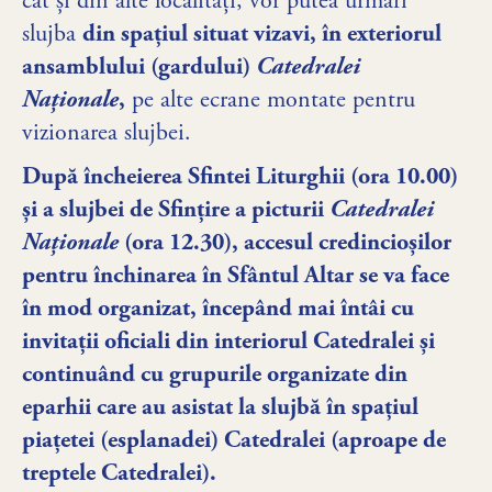
cât și din alte localități, vor putea urmări
slujba
din spațiul situat vizavi, în exteriorul
ansamblului (gardului)
Catedralei
Naționale
,
pe alte ecrane montate pentru
vizionarea slujbei.
După încheierea Sfintei Liturghii (ora 10.00)
și a slujbei de Sfințire a picturii
Catedralei
Naționale
(ora 12.30), accesul credincioșilor
pentru închinarea în Sfântul Altar se va face
în mod organizat, începând mai întâi cu
invitații oficiali din interiorul Catedralei și
continuând cu grupurile organizate din
eparhii care au asistat la slujbă în spațiul
piațetei (esplanadei) Catedralei (aproape de
treptele Catedralei).