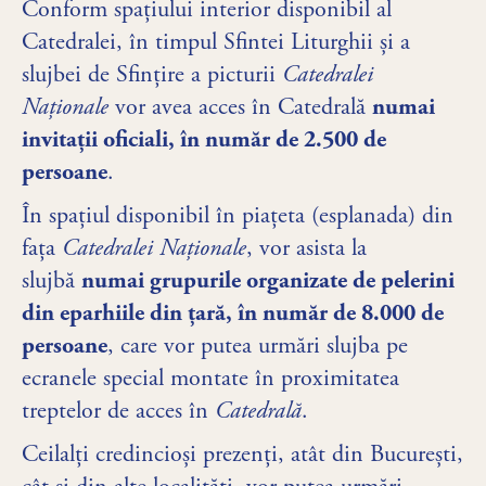
Conform spațiului interior disponibil al
Catedralei, în timpul Sfintei Liturghii și a
slujbei de Sfințire a picturii
Catedralei
Naționale
vor avea acces în Catedrală
numai
invitații oficiali, în număr de 2.500 de
persoane
.
În spațiul disponibil în piațeta (esplanada) din
fața
Catedralei Naționale
, vor asista la
slujbă
numai grupurile organizate de pelerini
din eparhiile din țară, în număr de 8.000 de
persoane
, care vor putea urmări slujba pe
ecranele special montate în proximitatea
treptelor de acces în
Catedrală
.
Ceilalți credincioși prezenți, atât din București,