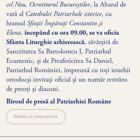
cel Nou, Ocrotitorul Bucureștilor
, la Altarul de
vară al
Catedralei Patriarhale istorice
, cu
hramul
Sfinții Împărați Constantin și
Elena
,
începând cu ora 09.00, se va oficia
Sfânta Liturghie arhierească
, săvârșită de
Sanctitatea Sa Bartolomeu I, Patriarhul
Ecumenic, și de Preafericirea Sa Daniel,
Patriarhul României, împreună cu toți ierarhii
ortodocși invitați oficial și un număr restrâns
de preoți și diaconi.
Biroul de presă al Patriarhiei Române
ÎNAPOI LA COMUNICATE