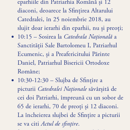
eparhiile din Patriarhia Română și 12
diaconi, deoarece la Sfințirea Altarului
Catedralei, în 25 noiembrie 2018, au
slujit doar ierarhi din eparhii, nu și preoți;
10:15 – Sosirea la
Catedrala Națională
a
Sanctității Sale Bartolomeu I, Patriarhul
Ecumenic, și a Preafericitului Părinte
Daniel, Patriarhul Bisericii Ortodoxe
Române;
10:30-12:30 – Slujba de Sfințire a
picturii
Catedralei Naționale
săvârșită de
cei doi Patriarhi, împreună cu un sobor de
65 de ierarhi, 70 de preoți și 12 diaconi.
La încheierea slujbei de Sfințire a picturii
se va citi
Actul de sfințire
.