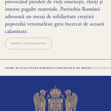
provocând pierderi de vieți omenești, răniți și
imense pagube materiale, Patriarhia Română
adresează un mesaj de solidaritate creștină
poporului venezuelean greu încercat de această
calamitate.
ÎNAPOI LA COMUNICATE
HOME
•
ACTUALITATEA BISERICII
•
COMUNICATE DE PRESĂ
•
SOLIDARITA