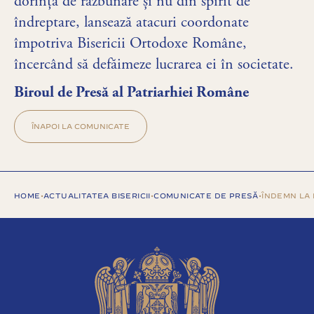
dorință de răzbunare și nu din spirit de
îndreptare, lansează atacuri coordonate
împotriva Bisericii Ortodoxe Române,
încercând să defăimeze lucrarea ei în societate.
Biroul de Presă al Patriarhiei Române
ÎNAPOI LA COMUNICATE
HOME
•
ACTUALITATEA BISERICII
•
COMUNICATE DE PRESĂ
•
ÎNDEMN LA 