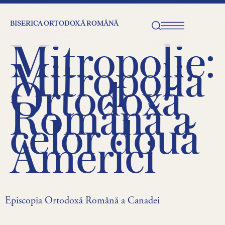
BISERICA ORTODOXĂ ROMÂNĂ
Mitropolie:
Mitropolia
Ortodoxă
Română a
celor două
Americi
Episcopia Ortodoxă Română a Canadei