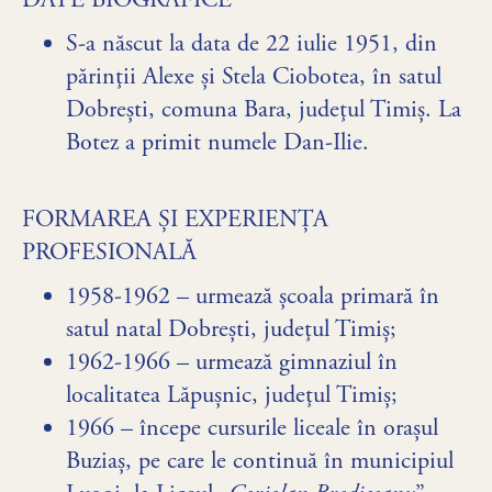
DATE BIOGRAFICE
S-a născut la data de 22 iulie 1951, din
părinţii Alexe şi Stela Ciobotea, în satul
Dobrești, comuna Bara, judeţul Timiș. La
Botez a primit numele Dan-Ilie.
FORMAREA ȘI EXPERIENȚA
PROFESIONALĂ
1958-1962 – urmează școala primară în
satul natal Dobrești, judeţul Timiș;
1962-1966 – urmează gimnaziul în
localitatea Lăpușnic, judeţul Timiș;
1966 – începe cursurile liceale în orașul
Buziaș, pe care le continuă în municipiul