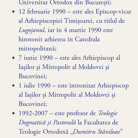
Universitar Ortodox din București;
12 februarie 1990 – este ales Episcop-vicar
al Arhiepiscopiei Timișoarei, cu titlul de
Lugojanul
, iar în 4 martie 1990 este
hirotonit arhiereu în Catedrala
mitropolitană;
7 iunie 1990 – este ales Arhiepiscop al
Iașilor și Mitropolit al Moldovei și
Bucovinei;
1 iulie 1990 – este întronizat Arhiepiscop
al Iașilor și Mitropolit al Moldovei și
Bucovinei;
1992-2007 – este profesor de
Teologie
Dogmatică și Pastorală
la Facultatea de
Teologie Ortodoxă „
Dumitru Stăniloae
”