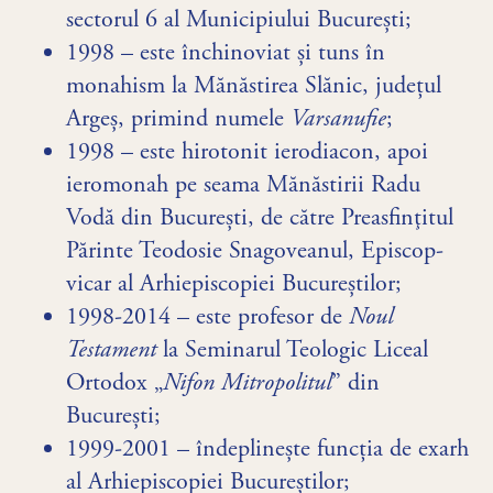
sectorul 6 al Municipiului București;
1998 – este închinoviat și tuns în
monahism la Mănăstirea Slănic, județul
Argeș, primind numele
Varsanufie
;
1998 – este hirotonit ierodiacon, apoi
ieromonah pe seama Mănăstirii Radu
Vodă din București, de către Preasfinţitul
Părinte Teodosie Snagoveanul, Episcop-
vicar al Arhiepiscopiei Bucureştilor;
1998-2014 – este profesor de
Noul
Testament
la Seminarul Teologic Liceal
Ortodox „
Nifon Mitropolitul
” din
București;
1999-2001 – îndeplinește funcția de exarh
al Arhiepiscopiei Bucureștilor;