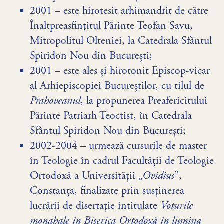
2001 – este hirotesit arhimandrit de către
Înaltpreasfinţitul Părinte Teofan Savu,
Mitropolitul Olteniei, la Catedrala Sfântul
Spiridon Nou din Bucureşti;
2001 – este ales și hirotonit Episcop-vicar
al Arhiepiscopiei Bucureștilor, cu tilul de
Prahoveanul
, la propunerea Preafericitului
Părinte Patriarh Teoctist, în Catedrala
Sfântul Spiridon Nou din Bucureşti;
2002-2004 – urmează cursurile de master
în Teologie în cadrul Facultății de Teologie
Ortodoxă a Universității „
Ovidius
”,
Constanța, finalizate prin susținerea
lucrării de disertație intitulate
Voturile
monahale în Biserica Ortodoxă în lumina