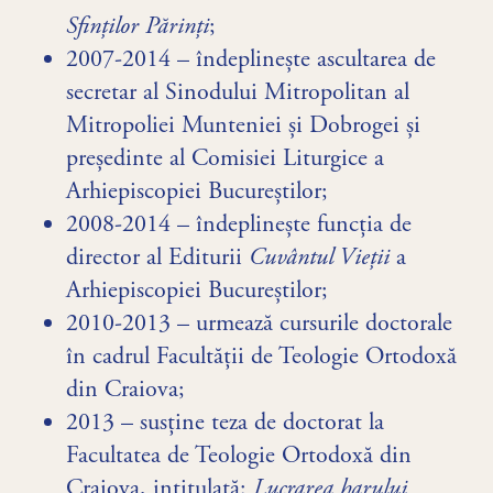
Sfinților Părinți
;
2007-2014 – îndeplinește ascultarea de
secretar al Sinodului Mitropolitan al
Mitropoliei Munteniei și Dobrogei și
președinte al Comisiei Liturgice a
Arhiepiscopiei Bucureștilor;
2008-2014 – îndeplinește funcția de
director al Editurii
Cuvântul Vieții
a
Arhiepiscopiei Bucureștilor;
2010-2013 – urmează cursurile doctorale
în cadrul Facultății de Teologie Ortodoxă
din Craiova;
2013 – susține teza de doctorat la
Facultatea de Teologie Ortodoxă din
Craiova, intitulată:
Lucrarea harului