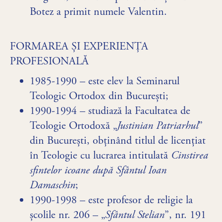
Botez a primit numele Valentin.
FORMAREA ȘI EXPERIENȚA
PROFESIONALĂ
1985-1990 – este elev la Seminarul
Teologic Ortodox din București;
1990-1994 – studiază la Facultatea de
Teologie Ortodoxă „
Justinian Patriarhul
”
din București, obținând titlul de licențiat
în Teologie cu lucrarea intitulată
Cinstirea
sfintelor icoane după Sfântul Ioan
Damaschin
;
1990-1998 – este profesor de religie la
școlile nr. 206 – „
Sfântul Stelian
”, nr. 191