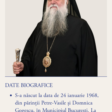
DATE BIOGRAFICE
S-a născut la data de 24 ianuarie 1968,
din părinții Petre-Vasile și Domnica
Gogescu, în Municipiul București. La