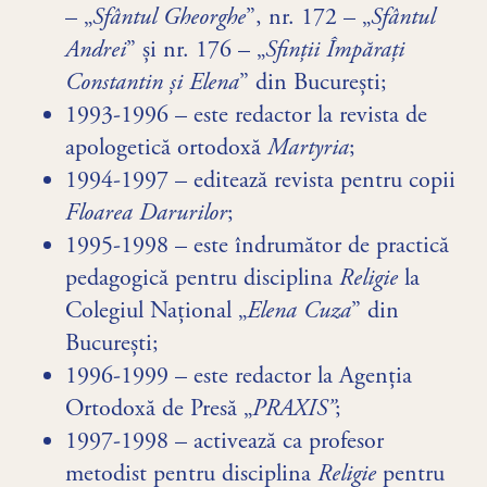
– „
Sfântul Gheorghe
”, nr. 172 – „
Sfântul
Andrei
” și nr. 176 – „
Sfinții Împărați
Constantin și Elena
” din București;
1993-1996 – este redactor la revista de
apologetică ortodoxă
Martyria
;
1994-1997 – editează revista pentru copii
Floarea Darurilor
;
1995-1998 – este îndrumător de practică
pedagogică pentru disciplina
Religie
la
Colegiul Național „
Elena Cuza
” din
București;
1996-1999 – este redactor la Agenția
Ortodoxă de Presă „
PRAXIS”
;
1997-1998 – activează ca profesor
metodist pentru disciplina
Religie
pentru